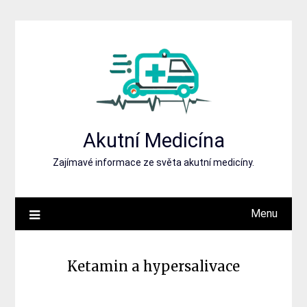
Skip
to
content
Akutní Medicína
Zajímavé informace ze světa akutní medicíny.
Menu
Ketamin a hypersalivace