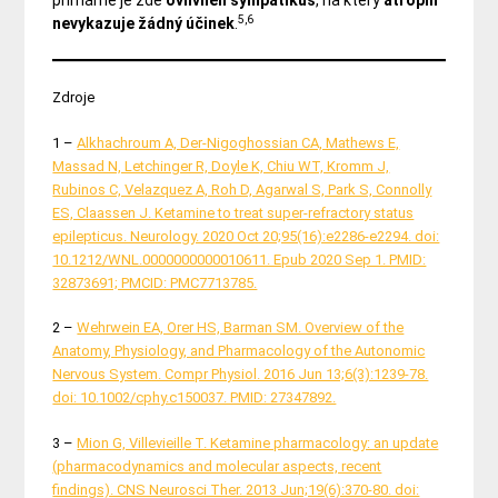
primárně je zde
ovlivněn
sympatikus
, na který
atropin
5,6
nevykazuje
žádný
účinek
.
Zdroje
1 –
Alkhachroum A, Der-Nigoghossian CA, Mathews E,
Massad N, Letchinger R, Doyle K, Chiu WT, Kromm J,
Rubinos C, Velazquez A, Roh D, Agarwal S, Park S, Connolly
ES, Claassen J. Ketamine to treat super-refractory status
epilepticus. Neurology. 2020 Oct 20;95(16):e2286-e2294. doi:
10.1212/WNL.0000000000010611. Epub 2020 Sep 1. PMID:
32873691; PMCID: PMC7713785.
2 –
Wehrwein EA, Orer HS, Barman SM. Overview of the
Anatomy, Physiology, and Pharmacology of the Autonomic
Nervous System. Compr Physiol. 2016 Jun 13;6(3):1239-78.
doi: 10.1002/cphy.c150037. PMID: 27347892.
3 –
Mion G, Villevieille T. Ketamine pharmacology: an update
(pharmacodynamics and molecular aspects, recent
findings). CNS Neurosci Ther. 2013 Jun;19(6):370-80. doi: