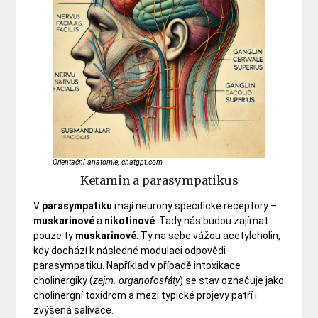
Orientační anatomie, chatgpt.com
Ketamin a parasympatikus
V
parasympatiku
mají neurony specifické receptory –
muskarinové
a
nikotinové
. Tady nás budou zajímat
pouze ty
muskarinové
. Ty na sebe vážou acetylcholin,
kdy dochází k následné modulaci odpovědi
parasympatiku. Například v případě intoxikace
cholinergiky (
zejm. organofosfáty
) se stav označuje jako
cholinergní toxidrom a mezi typické projevy patří i
zvýšená salivace.