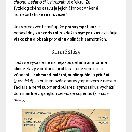
chrono, bathmo či lusitropnímu
) efektu. Za
fyziologického stavu je jejich činnost v těsné
2
homeostatické
rovnováze
.
Jako předzvěst zmiňuji, že
parasympatikus
je
odpovědný za
tvorbu
slin
, kdežto
sympatikus
ovlivňuje
viskozitu
a
obsah
proteinů
v slinách samotných.
Slinné žlázy
Tady se vykašleme na nějakou detailní anatomii a
slinné žlázy v orofaciální oblasti omezíme na tři
zásadní –
submandibulární
,
sublinguální
a
příušní
(
parotické
). Jsou inervovány parasympatikem z nervus
facialis a nervi submandibulares, sympatikus vychází
dominantně z ganglion cervicale superius (
z hrudní
míchy
).