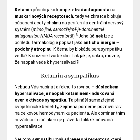
Ketamin
působí jako kompetetivní
antagonista
na
muskarinových
receptorech
, tedy ve zkratce blokuje
působení acetylcholinu na periferní a centrální nervový
systém (
mimo jiné, samozřejmě je dominantně
3
antagonistou NMDA receptorů!
).
Jeho
účinek
lze z
pohledu farmakologie popsat jako
anticholinergní
–
podobný
atropinu
. K čemu by blokáda parasympatiku
vedla? K snížené tvorbě slin. Tak jak je, sakra, možné,
že naopak vede k hypersalivaci?!
Ketamin a sympatikus
Nebudu Vás napínat a řeknu to rovnou –
důsledkem
hypersalivace je naopak ketaminem-indukovaná
over-aktivace sympatiku
. Ta přináší samozřejmě
svoje klinické benefity, zejména poměrně pozitivní vliv
na celkovou hemodynamiku pacienta. Ale dominantním
nežádoucím účinkem je právě ta tolik skloňovaná
hypersalivace.
Neurony
sympatiku
mají
adrenergní
receptory
, které