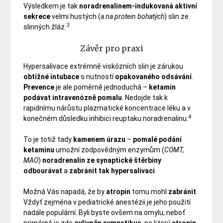
Výsledkem je tak
noradrenalinem-indukovaná aktivní
sekrece
velmi hustých (
a na protein bohatých
) slin ze
3
slinných žláz.
Závěr pro praxi
Hypersalivace extrémně viskózních slin je zárukou
obtížné
intubace
s nutností
opakovaného
odsávání
.
Prevence
je ale poměrně jednoduchá –
ketamin
podávat intravenózně pomalu
. Nedojde tak k
rapidnímu nárůstu plazmatické koncentrace léku a v
4
konečném důsledku inhibici reuptaku noradrenalinu.
To je totiž tady
kamenem
úrazu
–
pomalé
podání
ketaminu
umožní zodpovědným enzymům (
COMT,
MAO
)
noradrenalin
ze
synaptické
štěrbiny
odbourávat
a
zabránit
tak
hypersalivaci
.
Možná Vás napadá, že by
atropin
tomu mohl
zabránit
.
Vždyť zejména v pediatrické anestézii je jeho použití
nadále populární. Byli byste ovšem na omylu, neboť