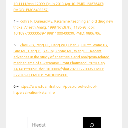
10.1111/cns.12099. Epub 2013 Apr 10. PMID: 23575437;
PMCID: PMC6493357.
4 –
Kohrs R, Durieux ME. Ketamine: teaching an old drug new
tricks. Anesth Analg. 1998 Nov;87(5):1186-93. doi:
10.1097/00000539-199811000-00039. PMID: 9806706.
5 –
Zhou JS, Peng GF, Liang WD, Chen Z, Liu YY, Wang BY,
Guo ML, Deng YL, Ye JM, Zhong ML, Wang LF. Recent
advances in the study of anesthesia-and analgesia-related
mechanisms of S-ketamine. Front Pharmacol. 2023 Sep
14;14:1228895. doi: 10.3389/fphar.2023.1228895. PMID:
37781698; PMCID: PMC10539608.
6 –
https://www.foamfrat.com/post/drool-school-
hypersalivation-ketamine
HLEDAT