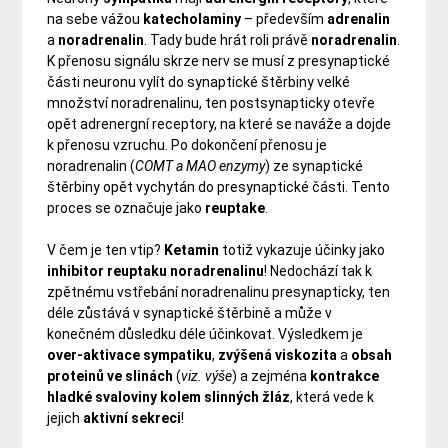
na sebe vážou
katecholaminy
– především
adrenalin
a
noradrenalin
. Tady bude hrát roli právě
noradrenalin
.
K přenosu signálu skrze nerv se musí z presynaptické
části neuronu vylít do synaptické štěrbiny velké
množství noradrenalinu, ten postsynapticky otevře
opět adrenergní receptory, na které se naváže a dojde
k přenosu vzruchu. Po dokončení přenosu je
noradrenalin (
COMT a MAO enzymy
) ze synaptické
štěrbiny opět vychytán do presynaptické části. Tento
proces se označuje jako
reuptake
.
V čem je ten vtip?
Ketamin
totiž vykazuje účinky jako
inhibitor reuptaku noradrenalinu
! Nedochází tak k
zpětnému vstřebání noradrenalinu presynapticky, ten
déle zůstává v synaptické štěrbině a může v
konečném důsledku déle účinkovat. Výsledkem je
over-aktivace sympatiku
,
zvýšená
viskozita
a
obsah
proteinů
ve
slinách
(
viz. výše
) a zejména
kontrakce
hladké
svaloviny
kolem
slinných
žláz
, která vede k
jejich
aktivní
sekreci
!