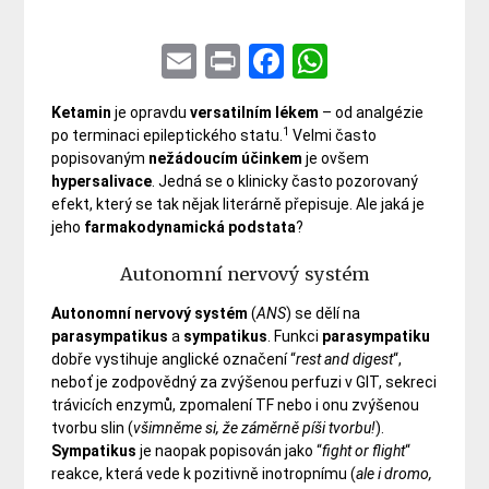
Email
Print
Facebook
WhatsApp
Ketamin
je opravdu
versatilním
lékem
– od analgézie
1
po terminaci epileptického statu.
Velmi často
popisovaným
nežádoucím
účinkem
je ovšem
hypersalivace
. Jedná se o klinicky často pozorovaný
efekt, který se tak nějak literárně přepisuje. Ale jaká je
jeho
farmakodynamická
podstata
?
Autonomní nervový systém
Autonomní
nervový
systém
(
ANS
) se dělí na
parasympatikus
a
sympatikus
. Funkci
parasympatiku
dobře vystihuje anglické označení “
rest and digest
“,
neboť je zodpovědný za zvýšenou perfuzi v GIT, sekreci
trávicích enzymů, zpomalení TF nebo i onu zvýšenou
tvorbu slin (
všimněme si, že záměrně píši tvorbu!
).
Sympatikus
je naopak popisován jako “
fight or flight
“
reakce, která vede k pozitivně inotropnímu (
ale i dromo,